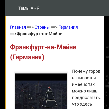
Темы А - Я
Главная
==>
Страны
==>
Германия
==>
Франкфурт-на-Майне
Франкфурт-на-Майне
(Германия)
Почему город
называется
имеено так,
можно лишь
предполагать,
что здесь