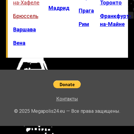
на-Хафеле
Торонто
Мадрид
Прага
Брюссель
Франкфурт-
Рим
на-Майне
Варшава
Вена
Контакты
© 2025 Megapolis24.eu — Все права защищены.