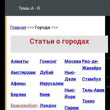
Темы А - Я
Главная
==>
Города
==>
Статьи о городах
Алматы
Гонконг
Москва
Рио-де-
Жанейро
Амстердам
Дубай
Нью-
Дели
Стамбул
Афины
Иерусалим
Нью-
Тель-Авив
Берлин
Киев
Йорк
Токио
Бранденбург-
Лондон
Париж