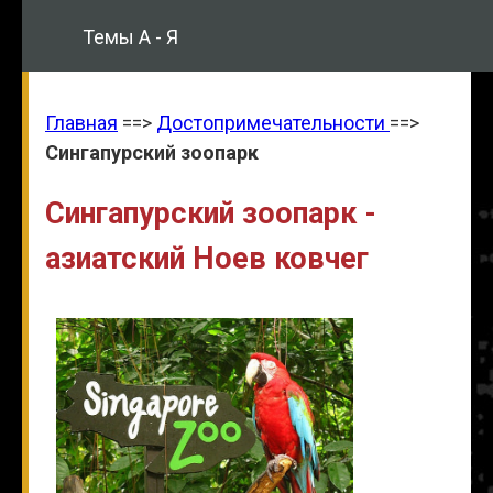
Темы А - Я
Главная
==>
Достопримечательности
==>
Сингапурский зоопарк
Сингапурский зоопарк -
азиатский Ноев ковчег